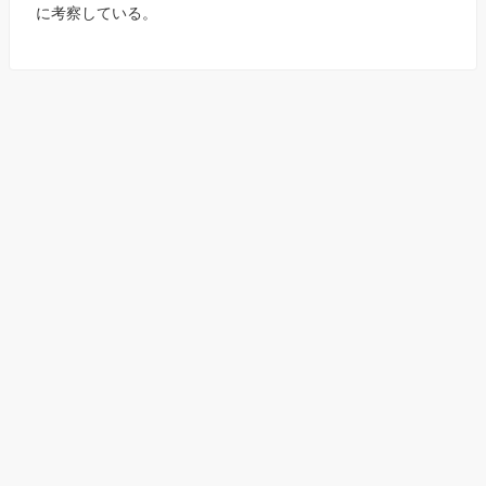
に考察している。
About
業務内容
プロフィール
お客様の声
お問い合わせ
What is Man? ー脳科学、心理学、たまに哲学ー All Rights