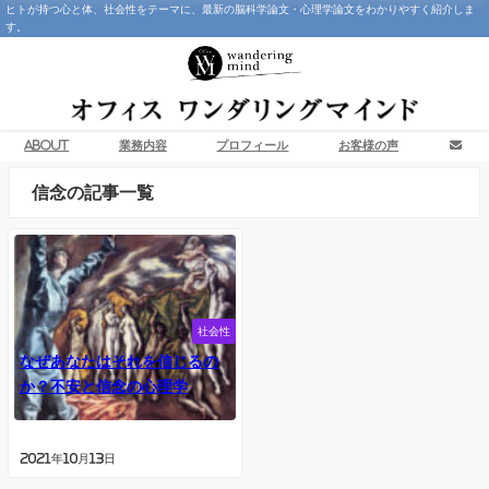
ヒトが持つ心と体、社会性をテーマに、最新の脳科学論文・心理学論文をわかりやすく紹介しま
す。
About
業務内容
プロフィール
お客様の声
信念の記事一覧
社会性
なぜあなたはそれを信じるの
か？不安と信念の心理学
2021年10月13日