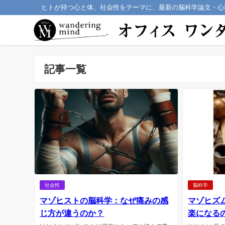
ヒトが持つ心と体、社会性をテーマに、最新の脳科学論文・心
記事一覧
社会性
脳科学
マゾヒストの脳科学：なぜ痛みの感
マゾヒズ
じ方が違うのか？
楽になる