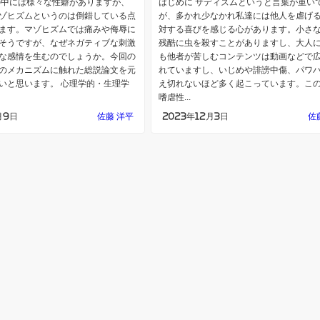
の中には様々な性癖がありますが、
はじめに サディズムというと言葉が重い
ゾヒズムというのは倒錯している点
が、多かれ少なかれ私達には他人を虐げ
ます。マゾヒズムでは痛みや侮辱に
対する喜びを感じる心があります。小さ
そうですが、なぜネガティブな刺激
残酷に虫を殺すことがありますし、大人
な感情を生むのでしょうか。今回の
も他者が苦しむコンテンツは動画などで
のメカニズムに触れた総説論文を元
れていますし、いじめや誹謗中傷、パワ
いと思います。 心理学的・生理学
え切れないほど多く起こっています。こ
嗜虐性...
月9日
佐藤 洋平
2023年12月3日
佐