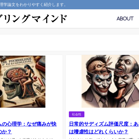
理学論文をわかりやすく紹介します。
About
社会性
ムの心理学：なぜ痛みが快
日常的サディズム評価尺度：あ
のか？
は嗜虐性はどれくらいか？