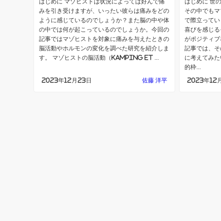
はじめに マゾヒストは状況によっては好んで痛
はじめに 世
みを引き受けますが、いったい彼らは痛みをどの
その中でもマ
ように感じているのでしょうか？また脳の中や体
で際立ってい
の中では何が起こっているのでしょうか。今回の
喜びを感じる
記事ではマゾヒストを対象に痛みを与えたときの
がポジティブ
脳活動やホルモンの変化を調べた研究を紹介しま
記事では、そ
す。 マゾヒストの脳活動（Kamping et ...
に考えてみた
的枠...
2023年12月23日
佐藤 洋平
2023年12