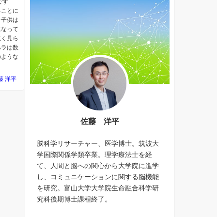
です
ることに
な子供は
になって
広く見ら
ハラは数
のような
藤 洋平
佐藤 洋平
脳科学リサーチャー、医学博士。筑波大
学国際関係学類卒業。理学療法士を経
て、人間と脳への関心から大学院に進学
し、コミュニケーションに関する脳機能
を研究。富山大学大学院生命融合科学研
究科後期博士課程終了。