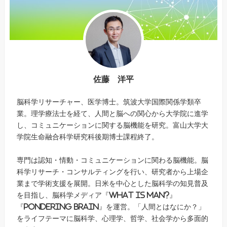
佐藤 洋平
脳科学リサーチャー、医学博士。筑波大学国際関係学類卒
業。理学療法士を経て、人間と脳への関心から大学院に進学
し、コミュニケーションに関する脳機能を研究。富山大学大
学院生命融合科学研究科後期博士課程終了。
専門は認知・情動・コミュニケーションに関わる脳機能。脳
科学リサーチ・コンサルティングを行い、研究者から上場企
業まで学術支援を展開。日米を中心とした脳科学の知見普及
を目指し、脳科学メディア『What is Man?』
『Pondering Brain』を運営。「人間とはなにか？」
をライフテーマに脳科学、心理学、哲学、社会学から多面的