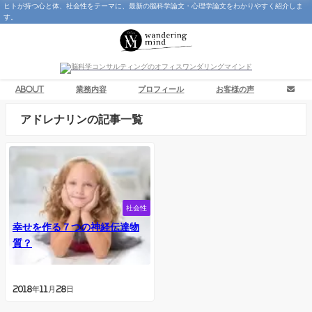
ヒトが持つ心と体、社会性をテーマに、最新の脳科学論文・心理学論文をわかりやすく紹介しま
す。
About
業務内容
プロフィール
お客様の声
アドレナリンの記事一覧
社会性
幸せを作る７つの神経伝達物
質？
2018年11月28日