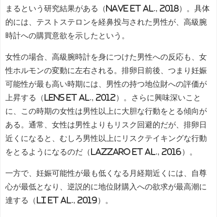
まるという研究結果がある（Nave et al., 2018）。具体
的には、テストステロンを経鼻投与された男性が、高級腕
時計への購買意欲を示したという。
女性の場合、高級腕時計を身につけた男性への反応も、女
性ホルモンの変動に左右される。排卵日前後、つまり妊娠
可能性が最も高い時期には、男性の持つ地位財への評価が
上昇する（Lens et al., 2012）。さらに興味深いこと
に、この時期の女性は男性以上に大胆な行動をとる傾向が
ある。通常、女性は男性よりもリスク回避的だが、排卵日
近くになると、むしろ男性以上にリスクテイキングな行動
をとるようになるのだ（Lazzaro et al., 2016）。
一方で、妊娠可能性が最も低くなる月経期近くには、自尊
心が最低となり、逆説的に地位財購入への欲求が最高潮に
達する（Li et al., 2019）。