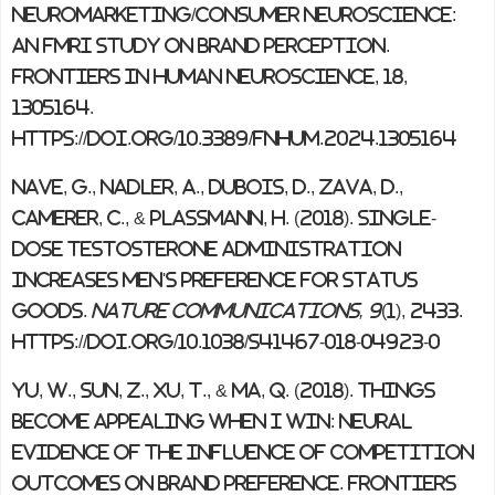
neuromarketing/consumer neuroscience:
an fMRI study on brand perception.
Frontiers in human neuroscience, 18,
1305164.
https://doi.org/10.3389/fnhum.2024.1305164
Nave, G., Nadler, A., Dubois, D., Zava, D.,
Camerer, C., & Plassmann, H. (2018). Single-
dose testosterone administration
increases men's preference for status
goods.
Nature communications, 9
(1), 2433.
https://doi.org/10.1038/s41467-018-04923-0
Yu, W., Sun, Z., Xu, T., & Ma, Q. (2018). Things
Become Appealing When I Win: Neural
Evidence of the Influence of Competition
Outcomes on Brand Preference.
Frontiers