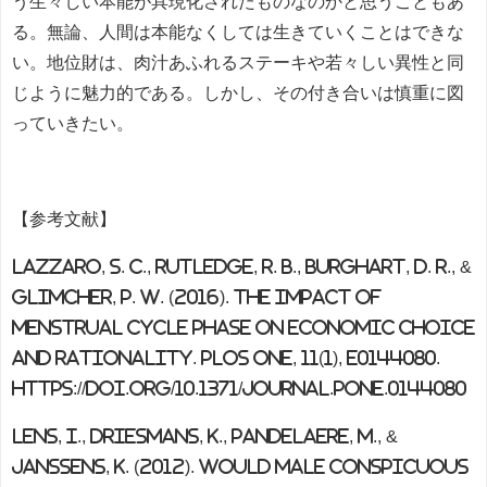
う生々しい本能が具現化されたものなのかと思うこともあ
る。無論、人間は本能なくしては生きていくことはできな
い。地位財は、肉汁あふれるステーキや若々しい異性と同
じように魅力的である。しかし、その付き合いは慎重に図
っていきたい。
【参考文献】
Lazzaro, S. C., Rutledge, R. B., Burghart, D. R., &
Glimcher, P. W. (2016). The Impact of
Menstrual Cycle Phase on Economic Choice
and Rationality.
PloS one
,
11
(1), e0144080.
https://doi.org/10.1371/journal.pone.0144080
Lens, I., Driesmans, K., Pandelaere, M., &
Janssens, K. (2012). Would male conspicuous