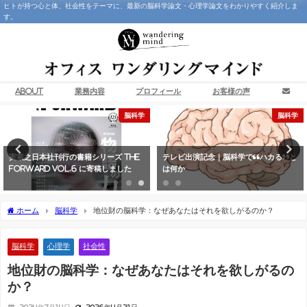
ヒトが持つ心と体、社会性をテーマに、最新の脳科学論文・心理学論文をわかりやすく紹介しま
す。
About
業務内容
プロフィール
お客様の声
脳科学
脳科学
実業之日本社刊行の書籍シリーズ THE
テレビ出演記念｜脳科学で“ハカる”と
FORWARD Vol.6 に寄稿しました
は何か
ホーム
脳科学
地位財の脳科学：なぜあなたはそれを欲しがるのか？
脳科学
心理学
社会性
地位財の脳科学：なぜあなたはそれを欲しがるの
か？