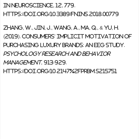
in neuroscience
,
12
, 779.
https://doi.org/10.3389/fnins.2018.00779
Zhang, W., Jin, J., Wang, A., Ma, Q., & Yu, H.
(2019). Consumers’ implicit motivation of
purchasing luxury brands: an EEG study.
Psychology research and behavior
management,
913-929.
https://doi.org/10.2147%2FPRBM.S215751