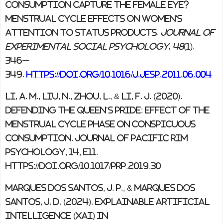
consumption capture the female eye?
Menstrual cycle effects on women's
attention to status products.
Journal of
Experimental Social Psychology, 48
(1),
346–
349.
https://doi.org/10.1016/j.jesp.2011.06.004
Li, A. M., Liu, N., Zhou, L., & Li, F. J. (2020).
Defending the Queen’s Pride: Effect of the
menstrual cycle phase on conspicuous
consumption.
Journal of Pacific Rim
Psychology
,
14
, e11.
https://doi.org/10.1017/prp.2019.30
Marques Dos Santos, J. P., & Marques Dos
Santos, J. D. (2024). Explainable artificial
intelligence (xAI) in