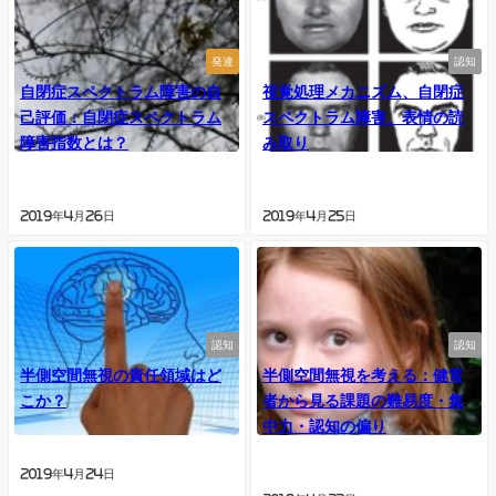
発達
認知
自閉症スペクトラム障害の自
視覚処理メカニズム、自閉症
己評価：自閉症スペクトラム
スペクトラム障害、表情の読
障害指数とは？
み取り
2019年4月26日
2019年4月25日
認知
認知
半側空間無視の責任領域はど
半側空間無視を考える：健常
こか？
者から見る課題の難易度・集
中力・認知の偏り
2019年4月24日