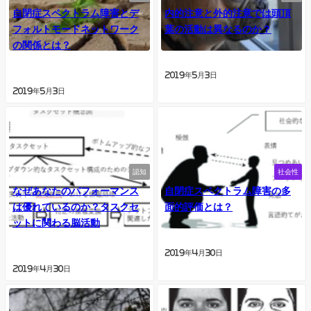
自閉症スペクトラム障害とデ
内的注意と外的注意では頭頂
フォルトモードネットワーク
葉の活動は異なるのか？
の関係とは？
2019年5月3日
2019年5月3日
認知
社会性
なぜあなたのパフォーマンス
自閉症スペクトラム障害の多
は優れているのか？タスクセ
面的評価とは？
ットに関わる脳活動
2019年4月30日
2019年4月30日