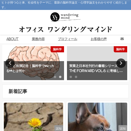
ヒトが持つ心と体、社会性をテーマに、最新の脳科学論文・心理学論文をわかりやすく紹介しま
す。
About
業務内容
プロフィール
お客様の声
脳科学
脳科学
テレビ出演記念｜脳科学で“ハカ
実業之日本社刊行の書籍シリーズ
る”とは何か
THE FORWARD Vol.6 に寄稿しま
した
新着記事
認知
認知