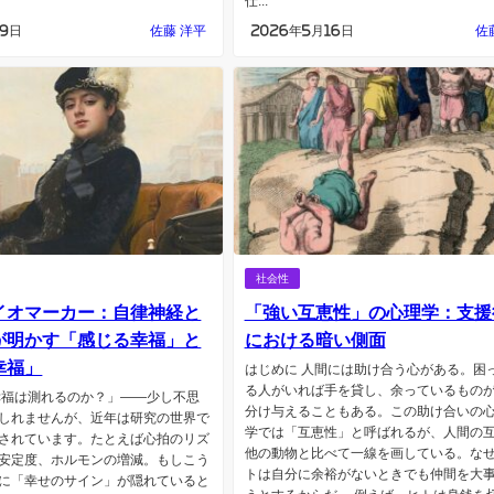
仕...
月9日
佐藤 洋平
2026年5月16日
佐
社会性
イオマーカー：自律神経と
「強い互恵性」の心理学：支援
が明かす「感じる幸福」と
における暗い側面
幸福」
はじめに 人間には助け合う心がある。困
る人がいれば手を貸し、余っているもの
幸福は測れるのか？」――少し不思
分け与えることもある。この助け合いの
しれませんが、近年は研究の世界で
学では「互恵性」と呼ばれるが、人間の
されています。たとえば心拍のリズ
他の動物と比べて一線を画している。な
安定度、ホルモンの増減。もしこう
トは自分に余裕がないときでも仲間を大
に「幸せのサイン」が隠れていると