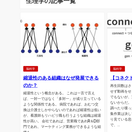
生理学の記事一覧
脳科学
脳科学
縮退性のある組織はなぜ発展できる
【コネク
のか？
再生回数はさ
せず動画をせ
縮退性という概念がある。 これは一言で言え
でもないが、
ば、一対一ではなく「多対一」が成り立っている
ないからだ。
ような関係性である。 病院であれば、おむつ交
調べたり喋っ
換は介護士しかやらないのであれば縮退性は低い
集作業は決し
が、看護師もリハビリ職も行うような組織は縮退
り見ている息
性が高い。 会社であれば、営業職であれR＆D部
で、...
門であれ、マーケティング業務ができるような組