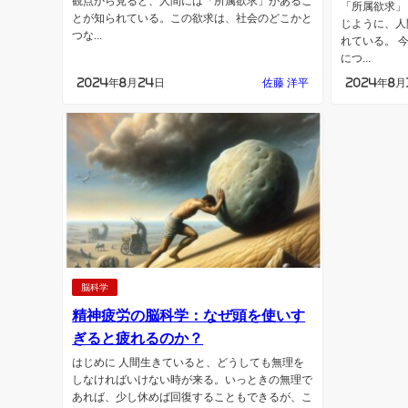
観点から見ると、人間には「所属欲求」があるこ
「所属欲求」
とが知られている。この欲求は、社会のどこかと
じように、人
つな...
れている。 
につ...
2024年8月24日
佐藤 洋平
2024年8月
脳科学
精神疲労の脳科学：なぜ頭を使いす
ぎると疲れるのか？
はじめに 人間生きていると、どうしても無理を
しなければいけない時が来る。いっときの無理で
あれば、少し休めば回復することもできるが、こ