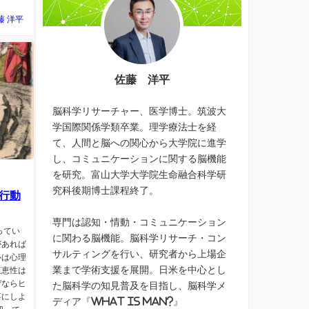
藤 洋平
佐藤 洋平
脳科学リサーチャー、医学博士。筑波大
学国際関係学類卒業。理学療法士を経
て、人間と脳への関心から大学院に進学
し、コミュニケーションに関する脳機能
を研究。富山大学大学院生命融合科学研
究科後期博士課程終了。
行動
専門は認知・情動・コミュニケーション
ってい
に関わる脳機能。脳科学リサーチ・コン
があれば
サルティングを行い、研究者から上場企
心は心理
業まで学術支援を展開。日米を中心とし
互恵性は
ぜならヒ
た脳科学の知見普及を目指し、脳科学メ
事にしよ
ディア『What is Man?』