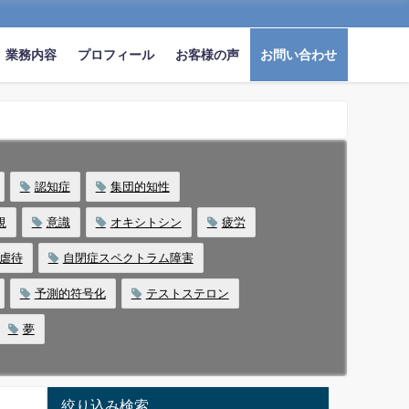
業務内容
プロフィール
お客様の声
お問い合わせ
認知症
集団的知性
視
意識
オキシトシン
疲労
虐待
自閉症スペクトラム障害
予測的符号化
テストステロン
夢
絞り込み検索