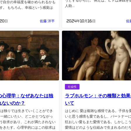
うとするからだ。 例えば、ヒトは身銭を
で自分の幸福度を確かめられるかも
人助...
す。 もちろん、幸福という感覚は
20日
佐藤 洋平
2024年10月16日
佐
社会性
の心理学：なぜあなたは独
ラブホルモン：その種類と効果
れないのか？
いて
間は独りでは生きていくことができ
はじめに 愛は複雑な感情である。子供を
と一緒にいたい、どこかとつながっ
いと思う感情も愛であるし、パートナー
う欲求があり、これが満たされない
狂おしい愛もまた愛情である。しかしこ
をきたす。心理学的にはこの欲求は
愛情はどのような仕組みで生まれるのだ