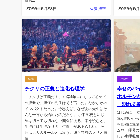
織も...
2026年6月28日
佐藤 洋平
2026年6
発達
社会性
チクリの正義と進化心理学
幸せのバ
ホルモン
「チクリは正義だ！」 中学1年生になって初めて
の授業で、担任の先生はそう言った。なかなかの
「測れる
インパクトだった。今思えば、なぜあの先生はそ
はじめに 「
んな一言から始めたのだろう。 小中学校といじ
議な問いかも
めは切っても切れない関係にある。本を読むと、
も真剣に議論
生徒には生徒なりの「仁義」があるらしい。 そ
ムや、呼吸の
れは大人のルールとは違う。彼ら特有のノリと感
した生理現象
情...