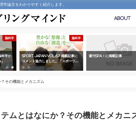
理学論文をわかりやすく紹介します。
About
脳科学
脳科学
「脳科学か
Sport japan Vol.67 掲載記事に
週刊SPA！に掲載記事
み」
コメント協力しました。「スポーツと
創造性 ― 脳科学から見た子どもの成
長」
か？その機能とメカニズム
ステムとはなにか？その機能とメカニ