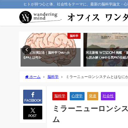
ヒトが持つ心と体、社会性をテーマに、最新の脳科学論文・心
脳科学
脳科学
ーズ THE
テレビ出演記念｜脳科学で“ハカ
河北新報 WisDom 掲載 
稿しました
る”とは何か
ら読み解く“やる気”の仕組
ホーム
脳科学
ミラーニューロンシステムとはなに
脳科学
心理学
発達
社会性
Facebook
ミラーニューロンシ
post
ム