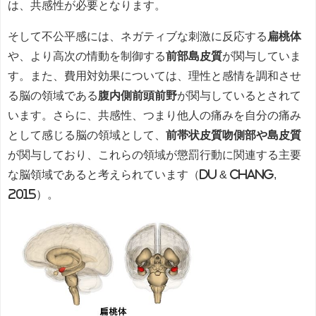
は、共感性が必要となります。
そして不公平感には、ネガティブな刺激に反応する
扁桃体
や、より高次の情動を制御する
前部島皮質
が関与していま
す。また、費用対効果については、理性と感情を調和させ
る脳の領域である
腹内側前頭前野
が関与しているとされて
います。さらに、共感性、つまり他人の痛みを自分の痛み
として感じる脳の領域として、
前帯状皮質吻側部や島皮質
が関与しており、これらの領域が懲罰行動に関連する主要
な脳領域であると考えられています（Du & Chang,
2015）。