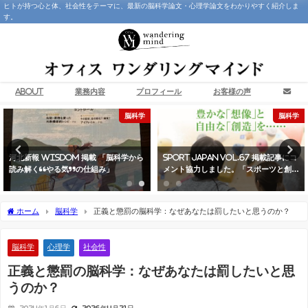
ヒトが持つ心と体、社会性をテーマに、最新の脳科学論文・心理学論文をわかりやすく紹介しま
す。
About
業務内容
プロフィール
お客様の声
脳科学
脳科学
河北新報 WisDom 掲載 「脳科学から
Sport japan Vol.67 掲載記事にコ
読み解く“やる気”の仕組み」
メント協力しました。「スポーツと創造
性 ― 脳科学から見た子どもの成長」
ホーム
脳科学
正義と懲罰の脳科学：なぜあなたは罰したいと思うのか？
脳科学
心理学
社会性
正義と懲罰の脳科学：なぜあなたは罰したいと思
うのか？