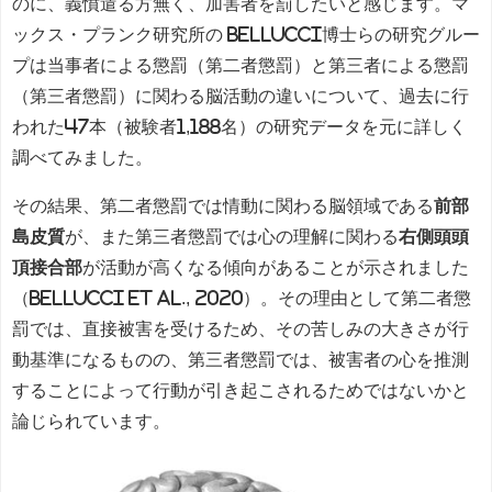
のに、義憤遣る方無く、加害者を罰したいと感じます。マ
ックス・プランク研究所の Bellucci博士らの研究グルー
プは当事者による懲罰（第二者懲罰）と第三者による懲罰
（第三者懲罰）に関わる脳活動の違いについて、過去に行
われた47本（被験者1,188名）の研究データを元に詳しく
調べてみました。
その結果、第二者懲罰では情動に関わる脳領域である
前部
島皮質
が、また第三者懲罰では心の理解に関わる
右側頭頭
頂接合部
が活動が高くなる傾向があることが示されました
（Bellucci et al., 2020）。その理由として第二者懲
罰では、直接被害を受けるため、その苦しみの大きさが行
動基準になるものの、第三者懲罰では、被害者の心を推測
することによって行動が引き起こされるためではないかと
論じられています。